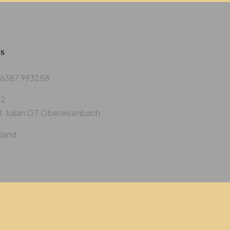
s
9 6387 993258‬
12
t.Julian OT Obereisenbach
land